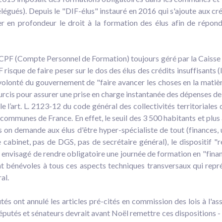
légués). Depuis le "DIF-élus" instauré en 2016 qui s'ajoute aux créd
r en profondeur le droit à la formation des élus afin de répond
 CPF (Compte Personnel de Formation) toujours géré par la Caisse d
risque de faire peser sur le dos des élus des crédits insuffisants 
volonté du gouvernement de "faire avancer les choses en la matière
ourcis pour assurer une prise en charge instantanée des dépenses d
le l’art. L. 2123-12 du code général des collectivités territoriale
communes de France. En effet, le seuil des 3 500 habitants et plus 
ls on demande aux élus d'être hyper-spécialiste de tout (finances
cabinet, pas de DGS, pas de secrétaire général), le dispositif "r
est envisagé de rendre obligatoire une journée de formation en "fin
t bénévoles à tous ces aspects techniques transversaux qui repré
al.
tés ont annulé les articles pré-cités en commission des lois à l'as
tés et sénateurs devrait avant Noël remettre ces dispositions - ou