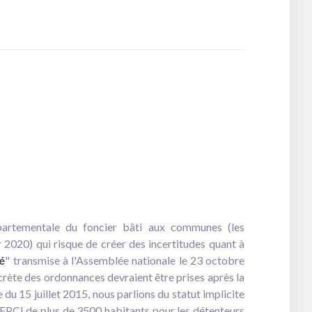
départementale du foncier bâti aux communes (les
 2020) qui risque de créer des incertitudes quant à
é
" transmise à l'Assemblée nationale le 23 octobre
crète des ordonnances devraient être prises après la
du 15 juillet 2015, nous parlions du statut implicite
 EPCI de plus de 3500 habitants pour les détenteurs